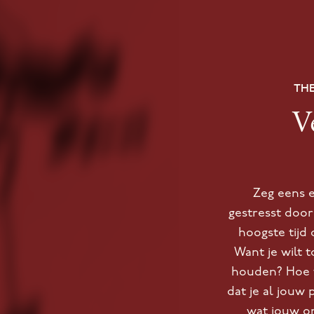
THE
V
Zeg eens e
gestresst door
hoogste tijd
Want je wilt 
houden? Hoe fi
dat je al jouw
wat jouw o