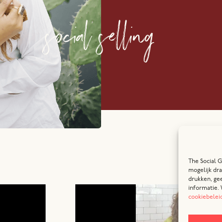
social selling
The Social G
mogelijk dra
drukken, gee
informatie. 
cookiebelei