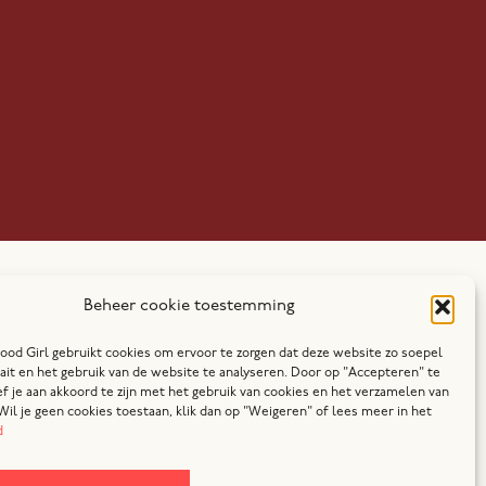
Beheer cookie toestemming
ood Girl gebruikt cookies om ervoor te zorgen dat deze website zo soepel
ait en het gebruik van de website te analyseren. Door op "Accepteren" te
f je aan akkoord te zijn met het gebruik van cookies en het verzamelen van
Wil je geen cookies toestaan, klik dan op "Weigeren" of lees meer in het
d