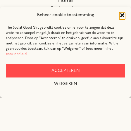
Home
Re-branding
Beheer cookie toestemming
Workations
Contact
The Social Good Girl gebruikt cookies om ervoor te zorgen dat deze
website zo soepel mogelijk draait en het gebruik van de website te
analyseren. Door op "Accepteren" te drukken, geef je aan akkoord te zijn
met het gebruik van cookies en het verzamelen van informatie. Wil je
geen cookies toestaan, klik dan op "Weigeren" of lees meer in het
cookiebeleid
ACCEPTEREN
WEIGEREN
© 2020 – 2025 The Social Good Girl I IT Btw nr. 02133930434 I
Privacyverklaring
I
Algemene voorwaarden
I
Disclaimer
I